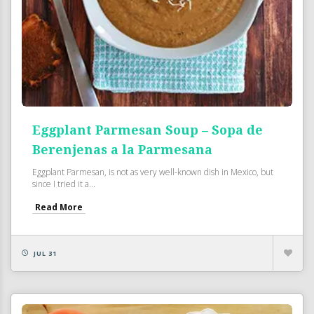
Eggplant Parmesan Soup – Sopa de
Berenjenas a la Parmesana
Eggplant Parmesan, is not as very well-known dish in Mexico, but
since I tried it a...
Read More
JUL 31