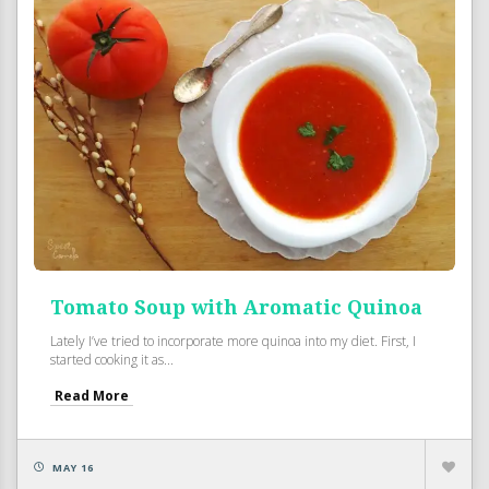
Tomato Soup with Aromatic Quinoa
Lately I’ve tried to incorporate more quinoa into my diet. First, I
started cooking it as...
Read More
MAY 16