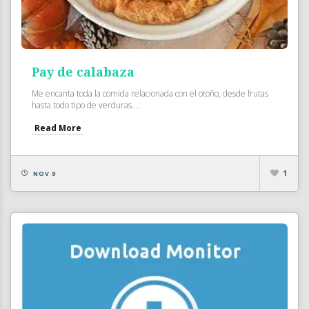
Pay de calabaza
Me encanta toda la comida relacionada con el otoño, desde frutas
hasta todo tipo de verduras....
Read More
1
NOV 9