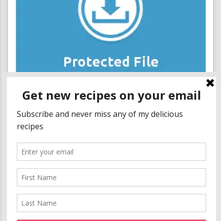
Muffins de huevo estilo bagel
Si hace algunos años me hubieran preguntado si me gustaban los
muffins de huevo, les aseguro...
Read More
OCT 26