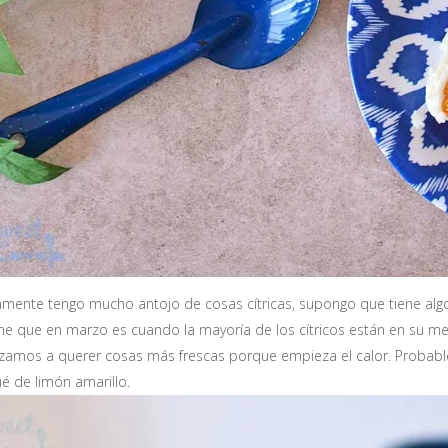
amente tengo mucho antojo de cosas cítricas, supongo que tiene algo
he que en marzo es cuando la mayoría de los cítricos están en su
amos a querer cosas más frescas porque empieza el calor. Probablem
é de limón amarillo.