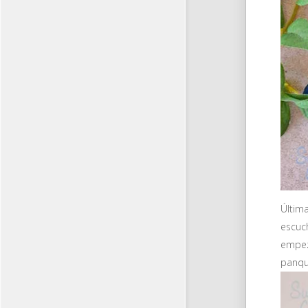
Últim
escuc
empez
panqu