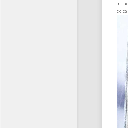
me ac
de ca