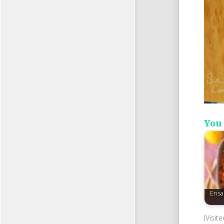
You 
Ensa
(Visit