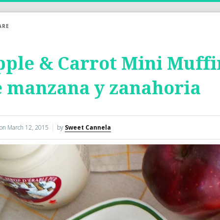
ARE
ple & Carrot Mini Muffi
e manzana y zanahoria
 on
March 12, 2015
by
Sweet Cannela