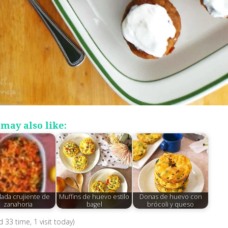
may also like:
lada crujiente de
Muffins de huevo estilo
Donas de huevo con
zanahoria
bagel
brócoli y queso
ed 33 time, 1 visit today)