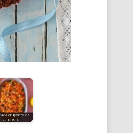
lada crujiente de
zanahoria