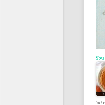
You 
P
(Visit