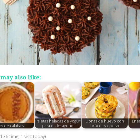
may also like:
Paletas heladas de yogur
Donas de huevo con
Ensa
ay de calabaza
para el desayuno
brócoli y queso
ed 36 time, 1 visit today)