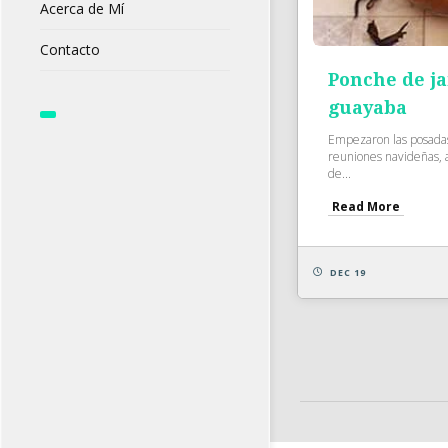
Acerca de Mí
Contacto
Ponche de j
guayaba
Empezaron las posadas, 
reuniones navideñas, a
de...
Read More
DEC 19