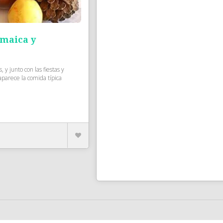
amaica y
y junto con las fiestas y
parece la comida típica