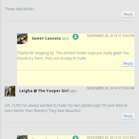
These look delish!
Reply
NOVEMBER 28, 2014 AT 4:44 PM
Sweet Cannela
says:
The Real Person Badge!
Thanks for stopping by. The almond butter cups are really good! You
should try them, they are so easy to make
Anti-Spam by CleanTalk
Reply
NOVEMBER 26, 2014 AT 9:04 AM
Leigha @ The Yooper Girl
says:
Oh, YUM! I’ve always wanted to make my own pb/ab cups! I’m sure they’re
even better than Reese’s! They look beautiful!
Reply
NOVEMBER 28, 2014 AT 4:34 PM