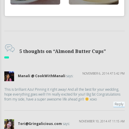
5 thoughts on “Almond Butter Cups”
NOVEMBER 6, 2014 AT 5:42 PM
Manali @ CookWithManali
says:
This is brilliant Azu! Pinning it right away! And all the best for your wedding,
hope everything goes well! I’m really excited for you!! Big fat Congratulations
from my side, have a super awesome life ahead girl!
xoxo
Reply
NOVEMBER 10, 2014 AT 11:15 AM
Tori@Gringalicious.com
says: