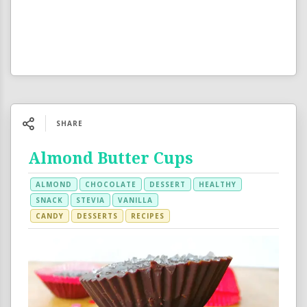
SHARE
Almond Butter Cups
ALMOND
CHOCOLATE
DESSERT
HEALTHY
SNACK
STEVIA
VANILLA
CANDY
DESSERTS
RECIPES