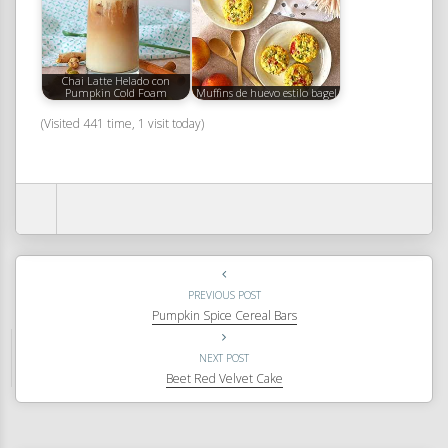
Chai Latte Helado con
Pumpkin Cold Foam
Muffins de huevo estilo bagel
(Visited 441 time, 1 visit today)
PREVIOUS POST
Pumpkin Spice Cereal Bars
NEXT POST
Beet Red Velvet Cake