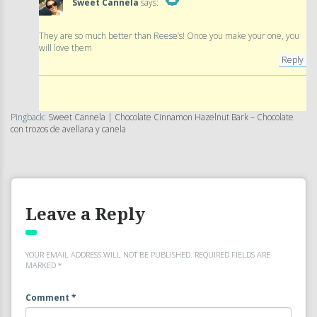
Sweet Cannela
says:
The Real Person Badge!
They are so much better than Reese’s! Once you make your one, you
will love them
Anti-Spam by CleanTalk
Reply
Pingback:
Sweet Cannela | Chocolate Cinnamon Hazelnut Bark – Chocolate
con trozos de avellana y canela
Leave a Reply
YOUR EMAIL ADDRESS WILL NOT BE PUBLISHED.
REQUIRED FIELDS ARE
MARKED
*
Comment
*