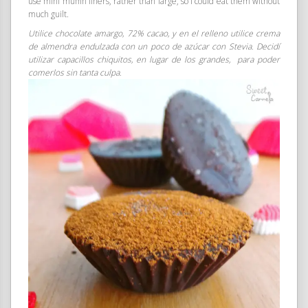
use mini muffin liners, rather than large, so I could eat them without
much guilt.
Utilice chocolate amargo, 72% cacao, y en el relleno utilice crema
de almendra endulzada con un poco de azúcar con Stevia. Decidí
utilizar capacillos chiquitos, en lugar de los grandes, para poder
comerlos sin tanta culpa.