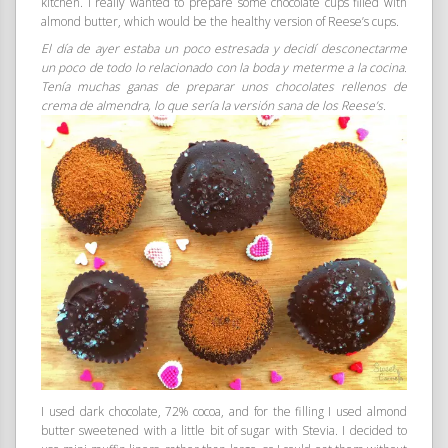
kitchen. I really wanted to prepare some chocolate cups filled with
almond butter, which would be the healthy version of Reese’s cups.
El día de ayer estaba un poco estresada y decidí desconectarme
un poco de todo lo relacionado con la boda y meterme a la cocina.
Tenía muchas ganas de preparar unos chocolates rellenos de
crema de almendra, lo que sería la versión sana de los Reese’s.
I used dark chocolate, 72% cocoa, and for the filling I used almond
butter sweetened with a little bit of sugar with Stevia. I decided to