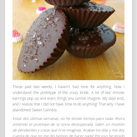
These past two weeks, I haven’t had time for anything. Now I
understand the prototype of the crazy bride. A lot of last minute
earrings pop up and even things you cannot imagine. My days end,
and I realize that I did not have time to do anything! That why I have
abandoned Sweet Cannela.
Estas dos últimas semanas, no he tenido tiempo para nada. Ahora
entiendo el prototipo de la novia desesperada. Salen un montón
de pendientes y cosas que ni te imaginas. Acaban los días y me doy
cuenta de que no me dio tiempo de hacer nada! Por eso he tenido