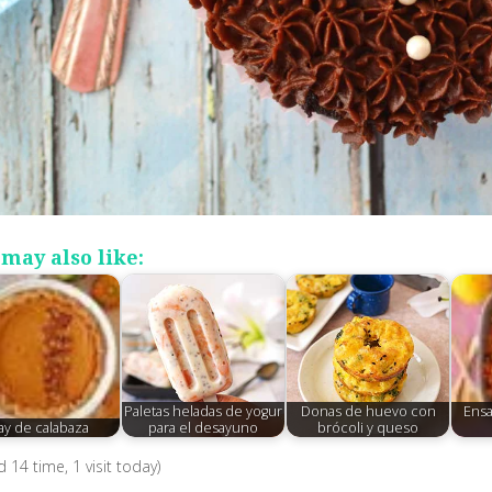
may also like:
Paletas heladas de yogur
Donas de huevo con
Ensa
ay de calabaza
para el desayuno
brócoli y queso
ed 14 time, 1 visit today)