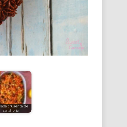
lada crujiente de
zanahoria