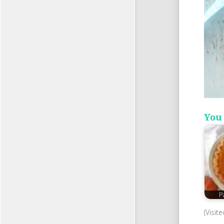
You 
P
(Visit