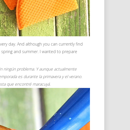
very day. And although you can currently find
g spring and summer. I wanted to prepare
sin ningún problema. Y aunque actualmente
mporada es durante la primavera y el verano.
asta que encontré maracuyá.