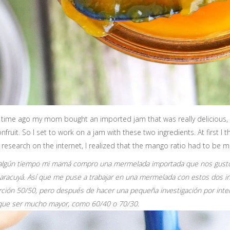
time ago my mom bought an imported jam that was really delicious
nfruit. So I set to work on a jam with these two ingredients. At first I
le research on the internet, I realized that the mango ratio had to be 
algún tiempo mi mamá compro una mermelada importada que nos gustó
racuyá. Así que me puse a trabajar en una mermelada con estos dos ingr
ción 50/50, pero después de hacer una pequeña investigación por inte
 que ser mucho mayor, como 60/40 o 70/30.