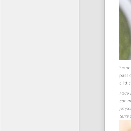
Some 
passio
a litt
Hace 
con ma
propor
tenía