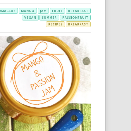
RMALADE
MANGO
JAM
FRUIT
BREAKFAST
VEGAN
SUMMER
PASSIONFRUIT
RECIPES
BREAKFAST