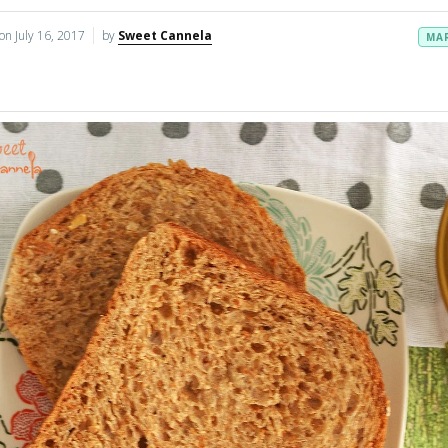
 on
July 16, 2017
by
Sweet Cannela
MA