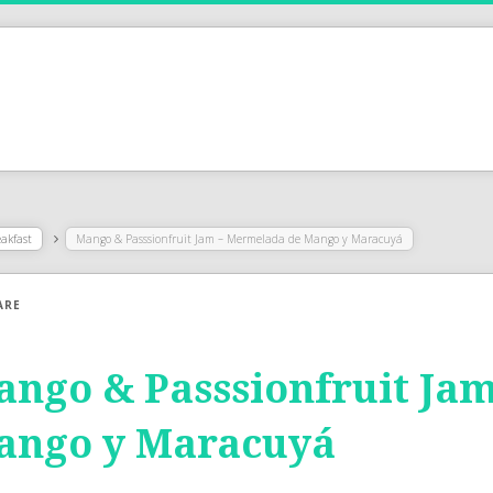
eakfast
Mango & Passsionfruit Jam – Mermelada de Mango y Maracuyá
ARE
ngo & Passsionfruit Ja
ango y Maracuyá