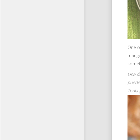
One of
mango
someth
Una de
puedes
Tenía 