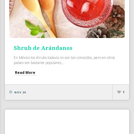
Shrub de Arándanos
En México los shrubs todavía no son tan conocidos, pero en otros
países son bastante populares,...
Read More
1
NOV 20