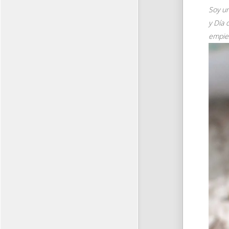
Soy un
y Día 
empiez