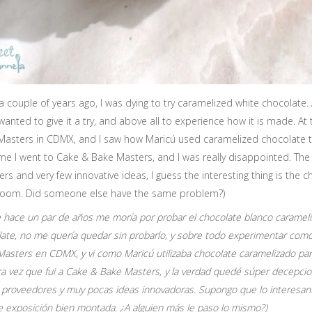
a couple of years ago, I was dying to try caramelized white chocolate. A
 wanted to give it a try, and above all to experience how it is made. A
asters in CDMX, and I saw how Maricú used caramelized chocolate to 
time I went to Cake & Bake Masters, and I was really disappointed. The
ers and very few innovative ideas, I guess the interesting thing is the 
oom. Did someone else have the same problem?)
hace un par de años me moría por probar el chocolate blanco caramel
ate, no me quería quedar sin probarlo, y sobre todo experimentar como
asters en CDMX, y vi como Maricú utilizaba chocolate caramelizado para
a vez que fui a Cake & Bake Masters, y la verdad quedé súper decepcio
proveedores y muy pocas ideas innovadoras. Supongo que lo interesante
e exposición bien montada. ¿A alguien más le paso lo mismo?)