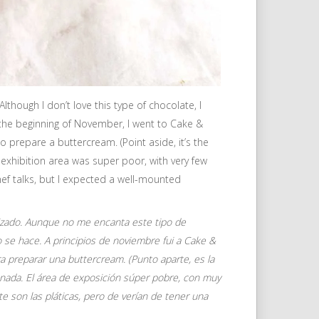
lthough I don’t love this type of chocolate, I
t the beginning of November, I went to Cake &
prepare a buttercream. (Point aside, it’s the
 exhibition area was super poor, with very few
chef talks, but I expected a well-mounted
izado. Aunque no me encanta este tipo de
 se hace. A principios de noviembre fui a Cake &
 preparar una buttercream. (Punto aparte, es la
nada. El área de exposición súper pobre, con muy
 son las pláticas, pero de verían de tener una