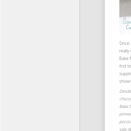
Since 
really
Bake M
first 
suppli
showr
Desde 
chocol
Bake M
primer
pocos 
sala d