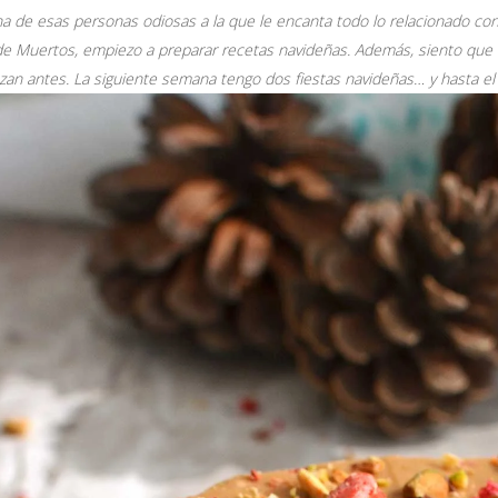
a de esas personas odiosas a la que le encanta todo lo relacionado co
de Muertos, empiezo a preparar recetas navideñas. Además, siento que l
an antes. La siguiente semana tengo dos fiestas navideñas… y hasta e