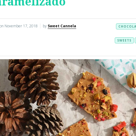
aramelizado
 on
November 17, 2018
by
Sweet Cannela
CHOCOL
SWEETS