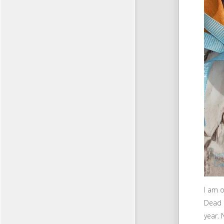
I am o
Dead e
year. 