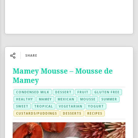
SHARE
Mamey Mousse – Mousse de
Mamey
CONDENSED MILK
DESSERT
FRUIT
GLUTEN FREE
HEALTHY
MAMEY
MEXICAN
MOUSSE
SUMMER
SWEET
TROPICAL
VEGETARIAN
YOGURT
CUSTARDS/PUDDINGS
DESSERTS
RECIPES