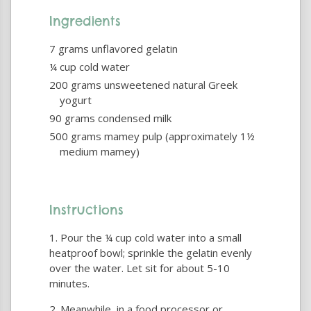
Ingredients
7 grams unflavored gelatin
¼ cup cold water
200 grams unsweetened natural Greek
yogurt
90 grams condensed milk
500 grams mamey pulp (approximately 1½
medium mamey)
Instructions
Pour the ¼ cup cold water into a small
heatproof bowl; sprinkle the gelatin evenly
over the water. Let sit for about 5-10
minutes.
Meanwhile, in a food processor or