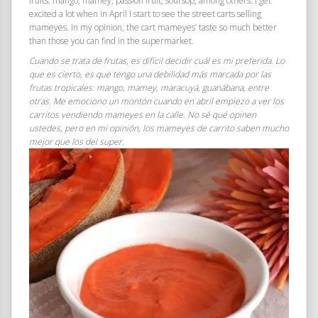
fruits: mango, mamey, passion fruit, soursop, among others. I get
excited a lot when in April I start to see the street carts selling
mameyes. In my opinion, the cart mameyes’ taste so much better
than those you can find in the supermarket.
Cuando se trata de frutas, es difícil decidir cuál es mi preferida. Lo
que es cierto, es que tengo una debilidad más marcada por las
frutas tropicales: mango, mamey, maracuyá, guanábana, entre
otras. Me emociono un montón cuando en abril empiezo a ver los
carritos vendiendo mameyes en la calle. No sé qué opinen
ustedes, pero en mi opinión, los mameyes de carrito saben mucho
mejor que los del super.