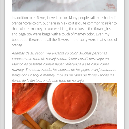
In addition to its flavor, I love its color. Many people call that shade of
orange “coral color”, but here in Mexico it is quite common to refer to
that color as mamey. In our wedding, the colors of the flower girls
and page boy were beige with a touch of mamey color. Even my
bouquet of flowers and all the flowers in the party were that shade of
orange.
Además de su sabor, me encanta su color. Muchas personas
conocen ese tono de naranja como “color coral”, pero aquí en
México es bastante común hacer referencia a ese color como
mamey. En nuestra boda, los colores de los pajes eran justamente
beige con un toque mamey. Incluso mi ramo de flores y todas las
flores de la fiesta eran de ese tono de naranja.