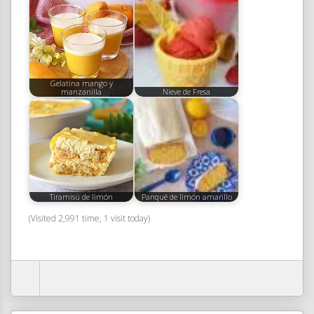
Gelatina mango y
manzanilla
Nieve de Fresa
Tiramisú de limón
Panqué de limón amarillo
(Visited 2,991 time, 1 visit today)