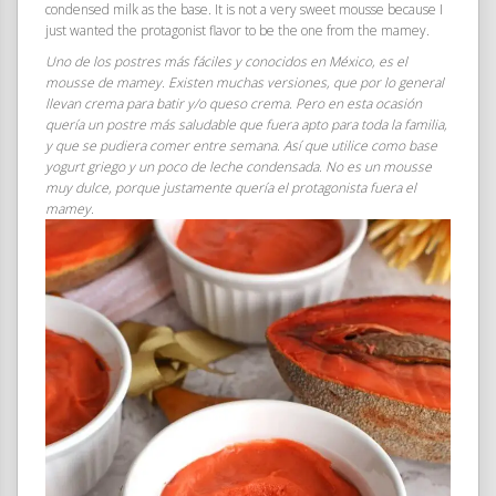
condensed milk as the base. It is not a very sweet mousse because I
just wanted the protagonist flavor to be the one from the mamey.
Uno de los postres más fáciles y conocidos en México, es el
mousse de mamey. Existen muchas versiones, que por lo general
llevan crema para batir y/o queso crema. Pero en esta ocasión
quería un postre más saludable que fuera apto para toda la familia,
y que se pudiera comer entre semana. Así que utilice como base
yogurt griego y un poco de leche condensada. No es un mousse
muy dulce, porque justamente quería el protagonista fuera el
mamey.