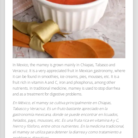
In Mexico, the mamey is grown mainly in Chiapas, Tabasco and
Veracruz. It is a very appreciated fruit in Mexican gastronomy, where
it can be found in smoothies, ice creams, pies, mousses, etc. It is a
fruit rich in vitamin A and C, iron and phosphorus, among other
nutrients. In traditional medicine, mamey is used to stop diarrhea
and as a treatment for digestive problems.
En México, el mamey se cultiva principalmente en Chiapas,
Tabasco y Veracruz. Es un fruto bastante apreciado en la
gastronomía mexicana, donde se puede encontrar en licuados,
helados, pays, mousses, etc. Es una fruta rica en vitamina A y C,
hierro y fósforo, entre otros nutrientes. En la medicina tradicional,
el mamey se utiliza para detener la diarrea y como tratamiento a
problemas digestivos.