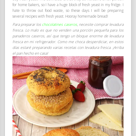
for home bakers, so I have a huge block of fresh yeast in my fridge. I
hate to throw out food waste, so these days I will be preparing
several recipes with fresh yeast. Hooray homemade bread!
Para preparar los
chocolatines caseros
, necesite comprar levadura
fresca. Lo malo es que no venden una porción pequeña para los
panaderos caseros, así que tengo un bloque enorme de levadura
fresca en mi refrigerador. Como me choca desperdiciar, en estos
días estaré preparando varias recetas con levadura fresca. ¡Arriba
el pan hecho en casa!