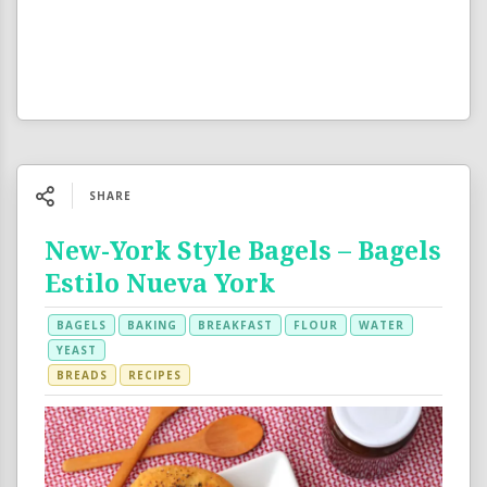
SHARE
New-York Style Bagels – Bagels
Estilo Nueva York
BAGELS
BAKING
BREAKFAST
FLOUR
WATER
YEAST
BREADS
RECIPES