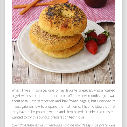
When I was in college, one of my favorite breakfast was a toasted
bagel with some jam and a cup of coffee. A few months ago I was
about to fall into temptation and buy frozen bagels, but I decided to
investigate on how to prepare them at home. I had no idea that first
they have to be poach in water and then baked. Besides their taste, I
wanted to try this curious preparation technique.
Cuando estaba en la universidad, uno de mis desayunos preferidos