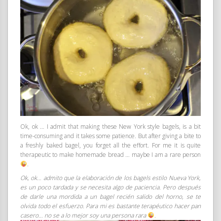
Ok, ok … I admit that making these New York style bagels, is a bit
time-consuming and it takes some patience. But after giving a bite to
a freshly baked bagel, you forget all the effort. For me it is quite
therapeutic to make homemade bread … maybe I am a rare person
.
Ok, ok… admito que la elaboración de los bagels estilo Nueva York,
es un poco tardada y se necesita algo de paciencia. Pero después
de darle una mordida a un bagel recién salido del horno, se te
olvida todo el esfuerzo. Para mi es bastante terapéutico hacer pan
casero… no se a lo mejor soy una persona rara
.