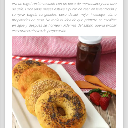
era un bagel recién tostado con un poco de mermelada y una taza
de café. Hace unos meses estuve a punto de caer en la tentación y
comprar bagels congelados, pero decidí mejor investigar cómo
prepararlos en casa. No tenía ni idea de que primero se escalfan
en agua y después se hornean. Además del sabor, quería probar
esa curiosa técnica de preparación.