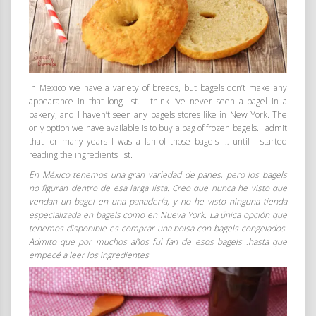
In Mexico we have a variety of breads, but bagels don’t make any
appearance in that long list. I think I’ve never seen a bagel in a
bakery, and I haven’t seen any bagels stores like in New York. The
only option we have available is to buy a bag of frozen bagels. I admit
that for many years I was a fan of those bagels … until I started
reading the ingredients list.
En México tenemos una gran variedad de panes, pero los bagels
no figuran dentro de esa larga lista. Creo que nunca he visto que
vendan un bagel en una panadería, y no he visto ninguna tienda
especializada en bagels como en Nueva York. La única opción que
tenemos disponible es comprar una bolsa con bagels congelados.
Admito que por muchos años fui fan de esos bagels…hasta que
empecé a leer los ingredientes.