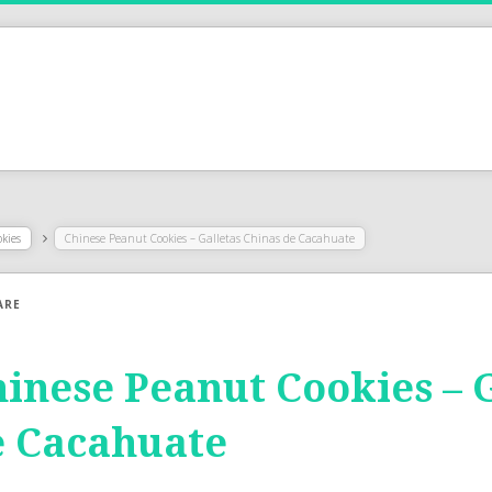
okies
Chinese Peanut Cookies – Galletas Chinas de Cacahuate
ARE
inese Peanut Cookies – 
e Cacahuate