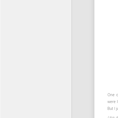
One of
were 
But I 
Una d