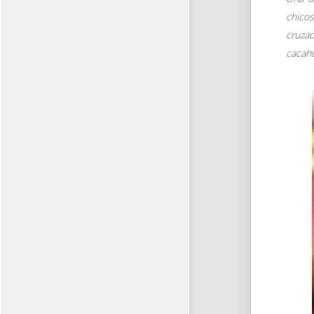
chico
cruzad
cacah