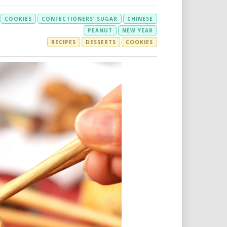
COOKIES
CONFECTIONERS’ SUGAR
CHINESE
PEANUT
NEW YEAR
RECIPES
DESSERTS
COOKIES