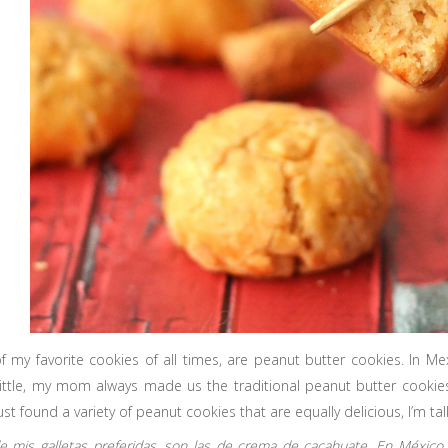
 my favorite cookies of all times, are peanut butter cookies. In Me
little, my mom always made us the traditional peanut butter cookie
just found a variety of peanut cookies that are equally delicious, I’m 
e mis galletas preferidas, son las de crema de cacahuate. En Méxi