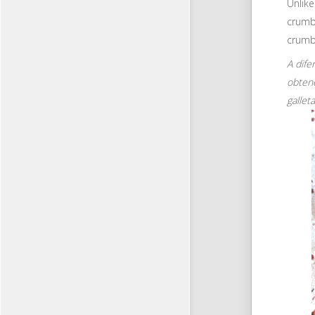
Unlik
crumb
crumbl
A dife
obten
gallet