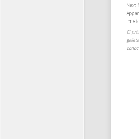
Next 
Appare
little
El pró
gallet
conoci