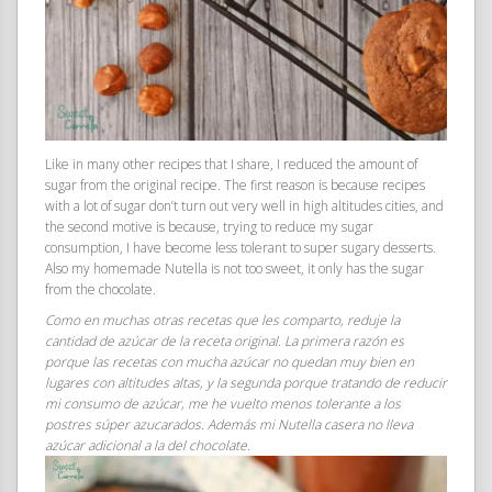
Like in many other recipes that I share, I reduced the amount of
sugar from the original recipe. The first reason is because recipes
with a lot of sugar don’t turn out very well in high altitudes cities, and
the second motive is because, trying to reduce my sugar
consumption, I have become less tolerant to super sugary desserts.
Also my homemade Nutella is not too sweet, it only has the sugar
from the chocolate.
Como en muchas otras recetas que les comparto, reduje la
cantidad de azúcar de la receta original. La primera razón es
porque las recetas con mucha azúcar no quedan muy bien en
lugares con altitudes altas, y la segunda porque tratando de reducir
mi consumo de azúcar, me he vuelto menos tolerante a los
postres súper azucarados. Además mi Nutella casera no lleva
azúcar adicional a la del chocolate.