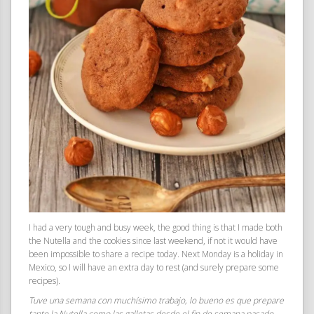
I had a very tough and busy week, the good thing is that I made both
the Nutella and the cookies since last weekend, if not it would have
been impossible to share a recipe today. Next Monday is a holiday in
Mexico, so I will have an extra day to rest (and surely prepare some
recipes).
Tuve una semana con muchísimo trabajo, lo bueno es que prepare
tanto la Nutella como las galletas desde el fin de semana pasado,