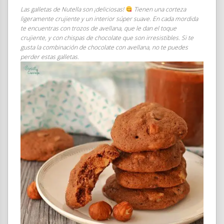
Las galletas de Nutella son ¡deliciosas!
Tienen una corteza
ligeramente crujiente y un interior súper suave. En cada mordida
te encuentras con trozos de avellana, que le dan el toque
crujiente, y con chispas de chocolate que son irresistibles. Si te
gusta la combinación de chocolate con avellana, no te puedes
perder estas galletas.