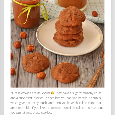
Nutella cookies are delicious!
They have a slightly crunchy crust
and a super soft interior. In each bite you can find hazelnut chunks,
which give a crunchy touch, and then you have chocolate chips that
are irresistible. If you like the combination of chocolate and hazelnut,
you cannot miss these cookies.