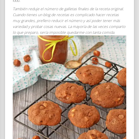
food.
También reduje el número de galletas finales de la receta original.
Cuando tienes un blog de recetas es complicado hacer recetas
muy grandes, prefiero reducir el número y así poder tener más
variedad y probar cosas nuevas. La mayoría de las veces comparto
lo que preparo, sería imposible quedarme con tanta comida.