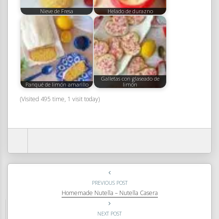
Nieve de Fresa
Helado de durazno
Galletas con glaseado de
Panqué de limón amarillo
limón
(Visited 495 time, 1 visit today)
PREVIOUS POST
Homemade Nutella – Nutella Casera
NEXT POST