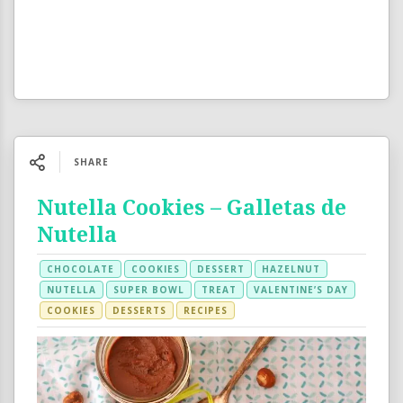
SHARE
Nutella Cookies – Galletas de
Nutella
CHOCOLATE
COOKIES
DESSERT
HAZELNUT
NUTELLA
SUPER BOWL
TREAT
VALENTINE’S DAY
COOKIES
DESSERTS
RECIPES