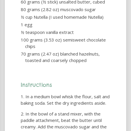
60 grams (½ stick) unsalted butter, cubed
80 grams (2.82 oz) muscovado sugar
½ cup Nutella (I used homemade Nutella)
1 egg
½ teaspoon vanilla extract
100 grams (3.53 oz) semisweet chocolate
chips
70 grams (2.47 oz) blanched hazelnuts,
toasted and coarsely chopped
Instructions
In a medium bowl whisk the flour, salt and
baking soda. Set the dry ingredients aside.
In the bowl of a stand mixer, with the
paddle attachment, beat the butter until
creamy. Add the muscovado sugar and the