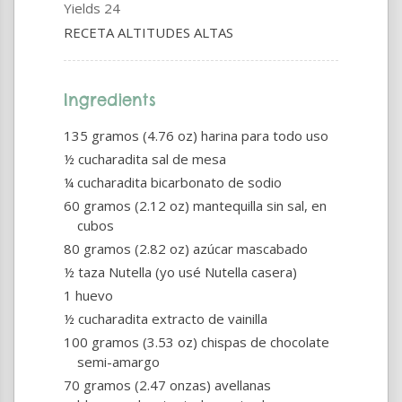
Yields
24
RECETA ALTITUDES ALTAS
Ingredients
135 gramos (4.76 oz) harina para todo uso
½ cucharadita sal de mesa
¼ cucharadita bicarbonato de sodio
60 gramos (2.12 oz) mantequilla sin sal, en
cubos
80 gramos (2.82 oz) azúcar mascabado
½ taza Nutella (yo usé Nutella casera)
1 huevo
½ cucharadita extracto de vainilla
100 gramos (3.53 oz) chispas de chocolate
semi-amargo
70 gramos (2.47 onzas) avellanas