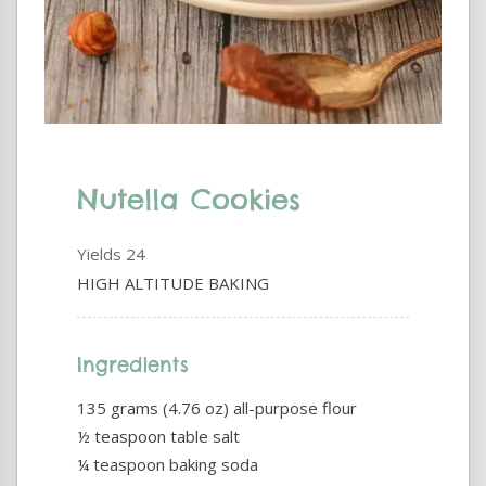
Nutella Cookies
Yields
24
HIGH ALTITUDE BAKING
Ingredients
135 grams (4.76 oz) all-purpose flour
½ teaspoon table salt
¼ teaspoon baking soda