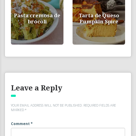
Pasta cremosa de
Tarta de Queso
brócoli
Pumpkin Spice
Leave a Reply
YOUR EMAIL ADDRESS WILL NOT BE PUBLISHED.
REQUIRED FIELDS ARE
MARKED
*
Comment
*