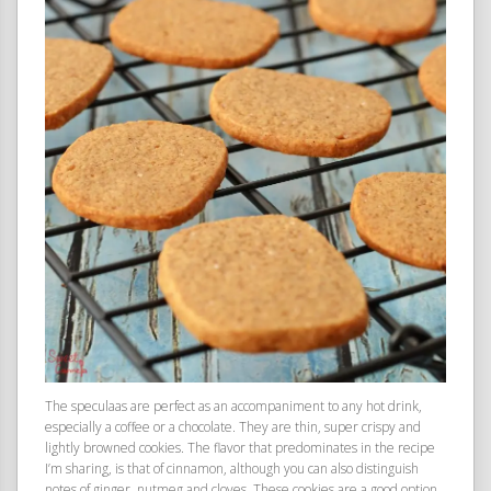
The speculaas are perfect as an accompaniment to any hot drink,
especially a coffee or a chocolate. They are thin, super crispy and
lightly browned cookies. The flavor that predominates in the recipe
I’m sharing, is that of cinnamon, although you can also distinguish
notes of ginger, nutmeg and cloves. These cookies are a good option