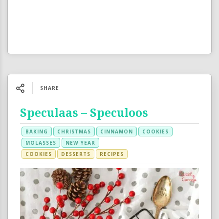
SHARE
Speculaas – Speculoos
BAKING
CHRISTMAS
CINNAMON
COOKIES
MOLASSES
NEW YEAR
COOKIES
DESSERTS
RECIPES