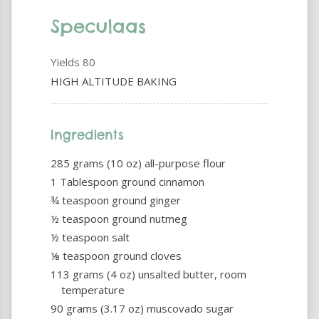
Speculaas
Yields
80
HIGH ALTITUDE BAKING
Ingredients
285 grams (10 oz) all-purpose flour
1 Tablespoon ground cinnamon
¾ teaspoon ground ginger
½ teaspoon ground nutmeg
½ teaspoon salt
⅛ teaspoon ground cloves
113 grams (4 oz) unsalted butter, room
temperature
90 grams (3.17 oz) muscovado sugar