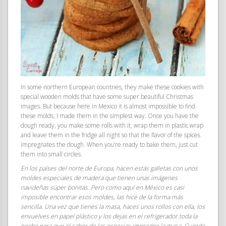
In some northern European countries, they make these cookies with
special wooden molds that have some super beautiful Christmas
images. But because here in Mexico it is almost impossible to find
these molds, I made them in the simplest way. Once you have the
dough ready, you make some rolls with it, wrap them in plastic wrap
and leave them in the fridge all night so that the flavor of the spices
impregnates the dough. When you’re ready to bake them, just cut
them into small circles.
En los países del norte de Europa, hacen estás galletas con unos
moldes especiales de madera que tienen unas imágenes
navideñas súper bonitas. Pero como aquí en México es casi
imposible encontrar esos moldes, las hice de la forma más
sencilla. Una vez que tienes la masa, haces unos rollos con ella, los
envuelves en papel plástico y los dejas en el refrigerador toda la
noche para que el sabor de las especias impregne la masa. Cuando