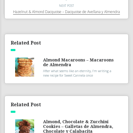
NEXT POST
Hazelnut & Almond Dacquoise – Dacquoise de Avellana y Almendra
Related Post
Almond Macaroons – Macaroons
de Almendra
After what seems like an eternity, I’m writing a
new recipe for Sweet Cannela once
Related Post
Almond, Chocolate & Zucchini
Cookies – Galletas de Almendra,
Chocolate y Calabacita