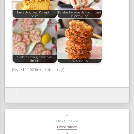
Tarta de Queso Pumpkin
Paletas heladas de yogur para
Spice
el desayuno
Galletas con glaseado de
limón
Moscovitas
(Visited 1,152 time, 1 visit today)
PREVIOUS POST
Pfeffernüsse