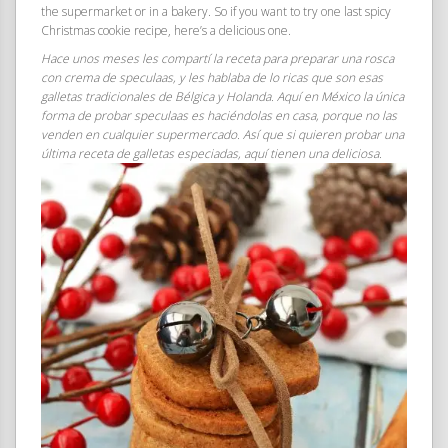
the supermarket or in a bakery. So if you want to try one last spicy
Christmas cookie recipe, here’s a delicious one.
Hace unos meses les compartí la receta para preparar una rosca
con crema de speculaas, y les hablaba de lo ricas que son esas
galletas tradicionales de Bélgica y Holanda. Aquí en México la única
forma de probar speculaas es haciéndolas en casa, porque no las
venden en cualquier supermercado. Así que si quieren probar una
última receta de galletas especiadas, aquí tienen una deliciosa.