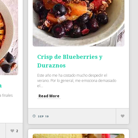
Crisp de Blueberries y
Duraznos
Este año me ha costado mucho despedir el
verano. Por lo general, me emociona demasiado
a
el...
 finales
Read More
SEP 19
2