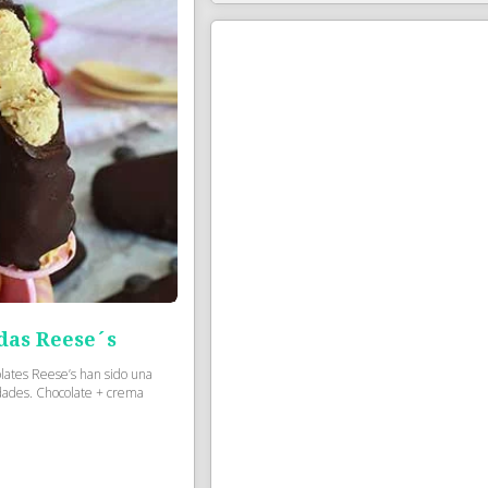
das Reese´s
lates Reese’s han sido una
dades. Chocolate + crema