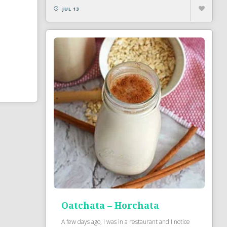
JUL 13
Oatchata – Horchata
A few days ago, I was in a restaurant and I notice