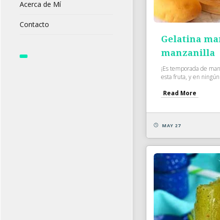
Acerca de Mí
Contacto
Gelatina ma
manzanilla
¡Es temporada de mango
esta fruta, y en ningún 
Read More
MAY 27