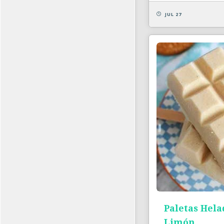
JUL 27
Paletas Hela
Limón