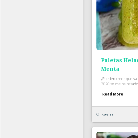
Paletas Hela
Menta
¿Pueden creer que ya
2020 se me ha pasado 
Read More
AUG 31