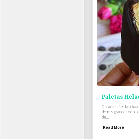
Paletas Hela
Durante años los choco
de mis grandes debili
de...
Read More