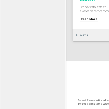
Les advierto, está es 
a veces debemos comer 
Read More
MAY 9
Sweet Cannela© and www
Sweet Cannela© y www.