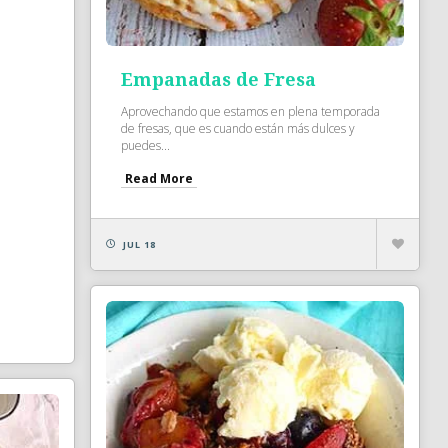
Empanadas de Fresa
Aprovechando que estamos en plena temporada
de fresas, que es cuando están más dulces y
puedes...
Read More
JUL 18