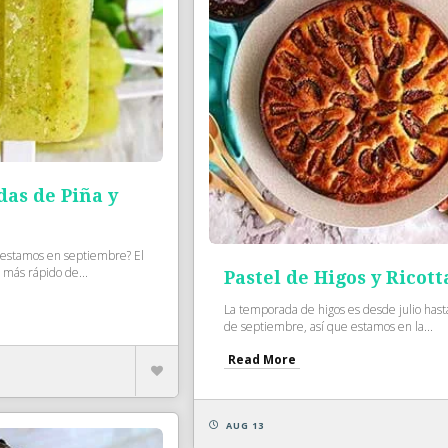
das de Piña y
 estamos en septiembre? El
más rápido de...
Pastel de Higos y Ricott
La temporada de higos es desde julio hasta
de septiembre, así que estamos en la...
Read More
AUG 13