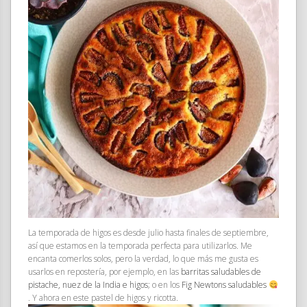
La temporada de higos es desde julio hasta finales de septiembre,
así que estamos en la temporada perfecta para utilizarlos. Me
encanta comerlos solos, pero la verdad, lo que más me gusta es
usarlos en repostería, por ejemplo, en las
barritas saludables de
pistache, nuez de la India e higos
; o en los
Fig Newtons saludables
. Y ahora en este pastel de higos y ricotta.