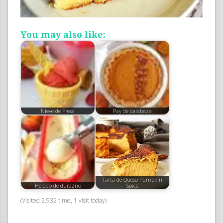
You may also like:
Nieve de Fresa
Pay de calabaza
Tarta de Queso Pumpkin
Helado de durazno
Spice
(Visited 2,932 time, 1 visit today)