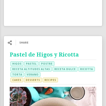
SHARE
Pastel de Higos y Ricotta
HIGOS
PASTEL
POSTRE
RECETA ALTITUDES ALTAS
RECETA DULCE
RICOTTA
TORTA
VERANO
CAKES
DESSERTS
RECIPES