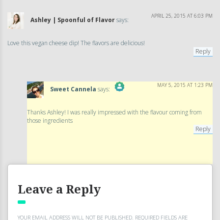
APRIL 25, 2015 AT 6:03 PM
Ashley | Spoonful of Flavor
says:
Love this vegan cheese dip! The flavors are delicious!
Reply
MAY 5, 2015 AT 1:23 PM
Sweet Cannela
says:
The Real Person Badge!
Thanks Ashley! I was really impressed with the flavour coming from
those ingredients
Anti-Spam by CleanTalk
Reply
Leave a Reply
YOUR EMAIL ADDRESS WILL NOT BE PUBLISHED.
REQUIRED FIELDS ARE