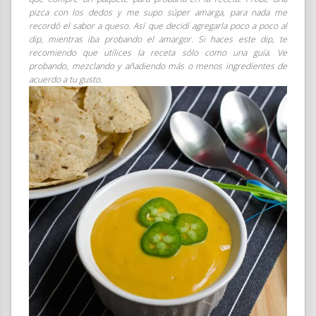
pizca con los dedos y me supo súper amarga, para nada me
recordó el sabor a queso. Así que decidí agregarla poco a poco al
dip, mientras iba probando el amargor. Si haces este dip, te
recomiendo que utilices la receta sólo como una guía. Ve
probando, mezclando y añadiendo más o menos ingredientes de
acuerdo a tu gusto.