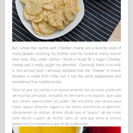
But I know that nachos with Cheddar cheese are a favorite snack of
many people, including my brother and my husband, every chance
they have, they order nachos. I found a recipe for a vegan Cheddar
cheese and it really caught my attention. Obviously there is no milk
in this version (and I seriously doubted that the “cheese” in movie
theaters is made from milk), but it has the same appearance and
consistency than traditional dip.
Pero sé que los nachos con queso amarillo son el snack preferido
de muchas personas, incluidos mi hermano y mi esposo, que cada
que tienen oportunidad los piden. Me encontré una receta para
hacer queso amarillo vegano y me llamo muchísimo la atención,
obviamente no utilizan lácteos (dudó que el “queso” de los cines
este hecho a partir de leche), pero se veía que tenía la misma
apariencia y consistencia que el dip tradicional.