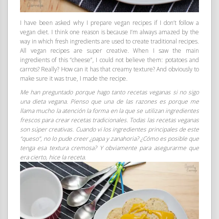
I have been asked why I prepare vegan recipes if I don’t follow a
vegan diet. I think one reason is because I’m always amazed by the
way in which fresh ingredients are used to create traditional recipes.
All vegan recipes are super creative. When I saw the main
ingredients of this “cheese”, I could not believe them: potatoes and
carrots? Really? How can it has that creamy texture? And obviously to
make sure it was true, I made the recipe.
Me han preguntado porque hago tanto recetas veganas si no sigo
una dieta vegana. Pienso que una de las razones es porque me
llama mucho la atención la forma en la que se utilizan ingredientes
frescos para crear recetas tradicionales. Todas las recetas veganas
son súper creativas. Cuando vi los ingredientes principales de este
“queso”, no lo pude creer ¿papa y zanahoria? ¿Cómo es posible que
tenga esa textura cremosa? Y obviamente para asegurarme que
era cierto, hice la receta.