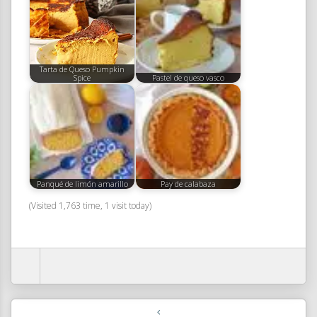
Tarta de Queso Pumpkin
Spice
Pastel de queso vasco
Panqué de limón amarillo
Pay de calabaza
(Visited 1,763 time, 1 visit today)