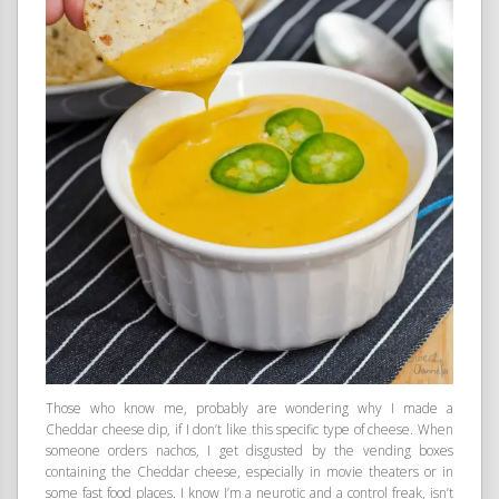
Those who know me, probably are wondering why I made a
Cheddar cheese dip, if I don’t like this specific type of cheese. When
someone orders nachos, I get disgusted by the vending boxes
containing the Cheddar cheese, especially in movie theaters or in
some fast food places. I know I’m a neurotic and a control freak, isn’t