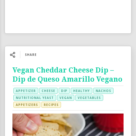
SHARE
Vegan Cheddar Cheese Dip –
Dip de Queso Amarillo Vegano
APPETIZER
CHEESE
DIP
HEALTHY
NACHOS
NUTRITIONAL YEAST
VEGAN
VEGETABLES
APPETIZERS
RECIPES