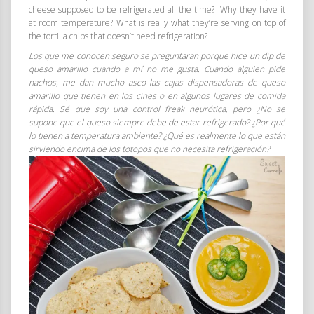
cheese supposed to be refrigerated all the time? Why they have it
at room temperature? What is really what they’re serving on top of
the tortilla chips that doesn’t need refrigeration?
Los que me conocen seguro se preguntaran porque hice un dip de
queso amarillo cuando a mí no me gusta. Cuando alguien pide
nachos, me dan mucho asco las cajas dispensadoras de queso
amarillo que tienen en los cines o en algunos lugares de comida
rápida. Sé que soy una control freak neurótica, pero ¿No se
supone que el queso siempre debe de estar refrigerado? ¿Por qué
lo tienen a temperatura ambiente? ¿Qué es realmente lo que están
sirviendo encima de los totopos que no necesita refrigeración?