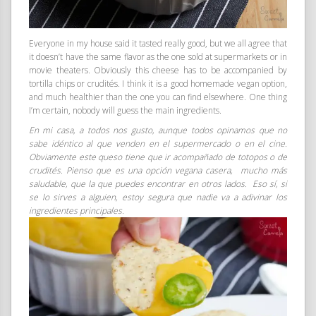
Everyone in my house said it tasted really good, but we all agree that
it doesn’t have the same flavor as the one sold at supermarkets or in
movie theaters. Obviously this cheese has to be accompanied by
tortilla chips or crudités. I think it is a good homemade vegan option,
and much healthier than the one you can find elsewhere. One thing
I’m certain, nobody will guess the main ingredients.
En mi casa, a todos nos gusto, aunque todos opinamos que no
sabe idéntico al que venden en el supermercado o en el cine.
Obviamente este queso tiene que ir acompañado de totopos o de
crudités. Pienso que es una opción vegana casera, mucho más
saludable, que la que puedes encontrar en otros lados. Eso sí, si
se lo sirves a alguien, estoy segura que nadie va a adivinar los
ingredientes principales.