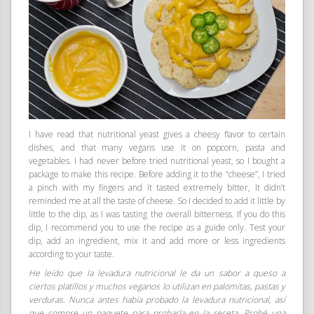
I have read that nutritional yeast gives a cheesy flavor to certain
dishes, and that many vegans use it on popcorn, pasta and
vegetables. I had never before tried nutritional yeast, so I bought a
package to make this recipe. Before adding it to the “cheese”, I tried
a pinch with my fingers and it tasted extremely bitter, It didn’t
reminded me at all the taste of cheese. So I decided to add it little by
little to the dip, as I was tasting the overall bitterness. If you do this
dip, I recommend you to use the recipe as a guide only. Test your
dip, add an ingredient, mix it and add more or less ingredients
according to your taste.
He leído que la levadura nutricional le da un sabor a queso a
ciertos platillos y muchos veganos lo utilizan en palomitas, pastas y
verduras. Nunca antes había probado la levadura nutricional, así
que compre un paquete para probarla en la receta. Probé una